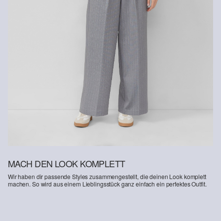
Erhalt der Ware an uns zurückschicken. Fashion Card und VIP
Kunden haben nach Erhalt der Ware 30 Tage Zeit, um ihre Artikel
an uns zurückzusenden.
Weitere Informationen sind unserer „
Hilfe & FAQ
“ Seite zu
entnehmen.
Deine Retoure kannst du
HIER
online anmelden.
MACH DEN LOOK KOMPLETT
Wir haben dir passende Styles zusammengestellt, die deinen Look komplett
machen. So wird aus einem Lieblingsstück ganz einfach ein perfektes Outfit.