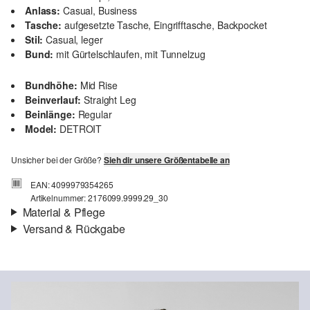
Anlass:
Casual, Business
Tasche:
aufgesetzte Tasche, Eingrifftasche, Backpocket
Stil:
Casual, leger
Bund:
mit Gürtelschlaufen, mit Tunnelzug
Bundhöhe:
Mid Rise
Beinverlauf:
Straight Leg
Beinlänge:
Regular
Model:
DETROIT
Unsicher bei der Größe?
Sieh dir unsere Größentabelle an
EAN: 4099979354265
Artikelnummer: 2176099.9999.29_30
Material & Pflege
Versand & Rückgabe
Stoff:
Webware
Versand
Eigenschaft:
weich, elastisch
Für Gast und Fashion Card Kunden fallen Versandkosten für eine
Futter:
Baumwollfutter
Standardlieferung einer Bestellung in Höhe von 3,95 € an. Fashion
Material:
Leinenmix
Card Kunden profitieren von kostenfreier Standardlieferung ab