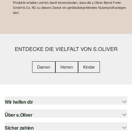
Produkte erhalten und bin damit einverstanden, dass die s.Oliver Bernd Freier
GmbH & Co. KG zu diesem Zweck ein geräteübergreifendes Nutzerprofil anlegen
darf.
ENTDECKE DIE VIELFALT VON S.OLIVER
Damen
Herren
Kinder
Wir helfen dir
Über s.Oliver
Hilfe & FAQ
Größenberatung
Sicher zahlen
s.Oliver Magazin