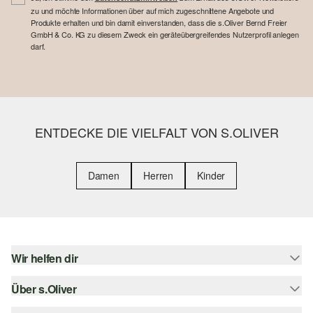
zu und möchte Informationen über auf mich zugeschnittene Angebote und
Produkte erhalten und bin damit einverstanden, dass die s.Oliver Bernd Freier
GmbH & Co. KG zu diesem Zweck ein geräteübergreifendes Nutzerprofil anlegen
darf.
ENTDECKE DIE VIELFALT VON S.OLIVER
Damen
Herren
Kinder
Wir helfen dir
Über s.Oliver
Hilfe & FAQ
Größenberatung