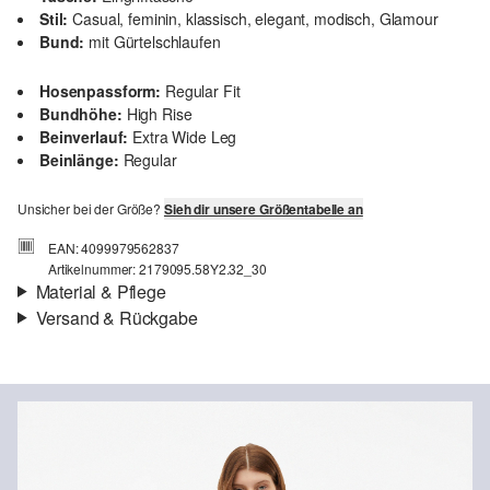
Stil:
Casual, feminin, klassisch, elegant, modisch, Glamour
Bund:
mit Gürtelschlaufen
Hosenpassform:
Regular Fit
Bundhöhe:
High Rise
Beinverlauf:
Extra Wide Leg
Beinlänge:
Regular
Unsicher bei der Größe?
Sieh dir unsere Größentabelle an
EAN: 4099979562837
Artikelnummer: 2179095.58Y2.32_30
Material & Pflege
Versand & Rückgabe
Stoff:
Denim
Versand
Eigenschaft:
nicht elastisch
Für Gast und Fashion Card Kunden fallen Versandkosten für eine
Material:
Baumwolle
Standardlieferung einer Bestellung in Höhe von 3,95 € an. Fashion
Card Kunden profitieren von kostenfreier Standardlieferung ab
einem Mindestbestellwert in Höhe von 149,00 € (bei einem
geringeren Bestellwert betragen die Versandkosten für eine