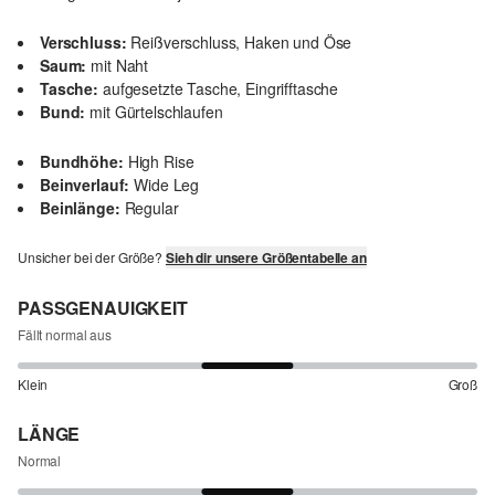
Verschluss:
Reißverschluss, Haken und Öse
Saum:
mit Naht
Tasche:
aufgesetzte Tasche, Eingrifftasche
Bund:
mit Gürtelschlaufen
Bundhöhe:
High Rise
Beinverlauf:
Wide Leg
Beinlänge:
Regular
Unsicher bei der Größe?
Sieh dir unsere Größentabelle an
PASSGENAUIGKEIT
Fällt normal aus
Klein
Groß
LÄNGE
Normal