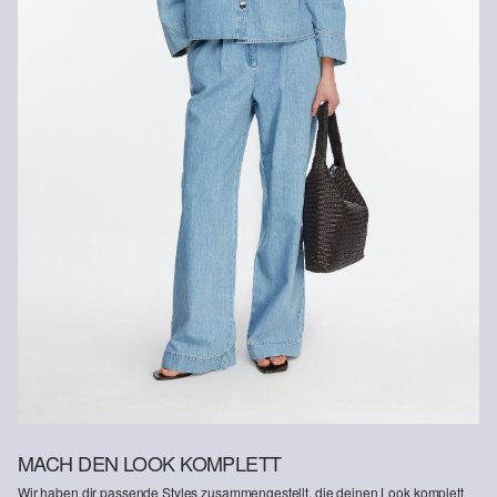
Rückerstattungsbetrag abgezogen.
Rückgabefrist
Gastkunden können ihre Artikel innerhalb von 14 Tagen nach
Erhalt der Ware an uns zurückschicken. Fashion Card und VIP
Kunden haben nach Erhalt der Ware 30 Tage Zeit, um ihre Artikel
an uns zurückzusenden.
Weitere Informationen sind unserer „
Hilfe & FAQ
“ Seite zu
entnehmen.
Deine Retoure kannst du
HIER
online anmelden.
MACH DEN LOOK KOMPLETT
Wir haben dir passende Styles zusammengestellt, die deinen Look komplett