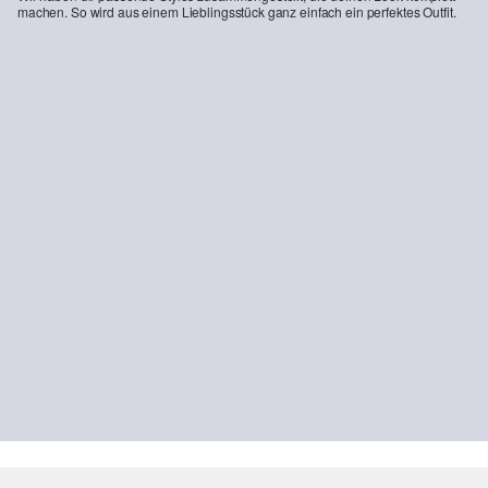
machen. So wird aus einem Lieblingsstück ganz einfach ein perfektes Outfit.
-50%
-19%
ANNA - Wide Leg Jeans aus Lyocell
Denim-Overshirt aus Lyocell
49,99 €
99,99 €
80,99 €
99,99 €