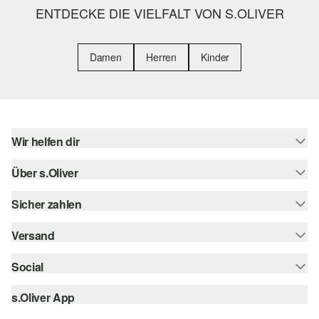
ENTDECKE DIE VIELFALT VON S.OLIVER
Damen
Herren
Kinder
Wir helfen dir
Über s.Oliver
Hilfe & FAQ
Größenberatung
Sicher zahlen
s.Oliver Magazin
Rückgabe
Whatsapp
Versand
Rechnung
Barrierefreiheitserklärung
s.Oliver Card
Kreditkarte
Social
Sendungsverfolgung
Top-Kategorien
Digitale Geschenkkarte
PayPal
DHL
s.Oliver App
Bestellung widerrufen
instagram
s.Oliver Group
Klarna
DHL Packstation