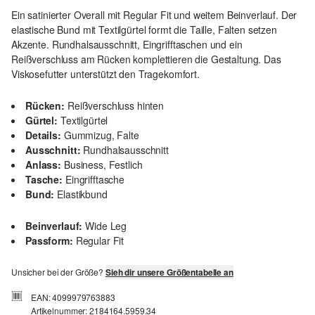
Ein satinierter Overall mit Regular Fit und weitem Beinverlauf. Der
elastische Bund mit Textilgürtel formt die Taille, Falten setzen
Akzente. Rundhalsausschnitt, Eingrifftaschen und ein
Reißverschluss am Rücken komplettieren die Gestaltung. Das
Viskosefutter unterstützt den Tragekomfort.
Rücken:
Reißverschluss hinten
Gürtel:
Textilgürtel
Details:
Gummizug, Falte
Ausschnitt:
Rundhalsausschnitt
Anlass:
Business, Festlich
Tasche:
Eingrifftasche
Bund:
Elastikbund
Beinverlauf:
Wide Leg
Passform:
Regular Fit
Unsicher bei der Größe?
Sieh dir unsere Größentabelle an
EAN: 4099979763883
Artikelnummer: 2184164.5959.34