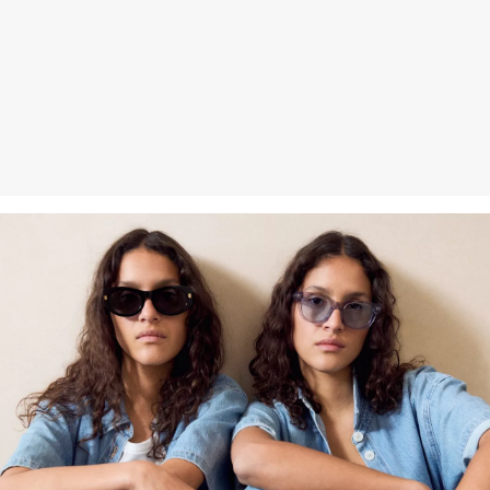
Erhalt der Ware an uns zurückschicken. Fashion Card und VIP
Kunden haben nach Erhalt der Ware 30 Tage Zeit, um ihre Artikel
an uns zurückzusenden.
Weitere Informationen sind unserer „
Hilfe & FAQ
“ Seite zu
entnehmen.
Deine Retoure kannst du
HIER
online anmelden.