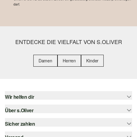
darf.
ENTDECKE DIE VIELFALT VON S.OLIVER
Damen
Herren
Kinder
Wir helfen dir
Über s.Oliver
Hilfe & FAQ
Größenberatung
Sicher zahlen
s.Oliver Magazin
Rückgabe
Whatsapp
Rechnung