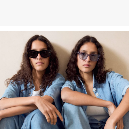
Weitere Informationen sind unserer „
Hilfe & FAQ
“ Seite zu
entnehmen.
Deine Retoure kannst du
HIER
online anmelden.