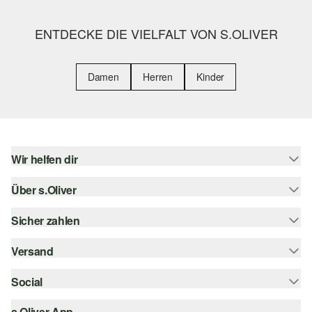
ENTDECKE DIE VIELFALT VON S.OLIVER
Damen
Herren
Kinder
Wir helfen dir
Über s.Oliver
Hilfe & FAQ
Größenberatung
Sicher zahlen
s.Oliver Magazin
Rückgabe
Whatsapp
Versand
Rechnung
Barrierefreiheitserklärung
s.Oliver Card
Kreditkarte
Social
Sendungsverfolgung
Top-Kategorien
Digitale Geschenkkarte
PayPal
DHL
s.Oliver App
Bestellung widerrufen
instagram