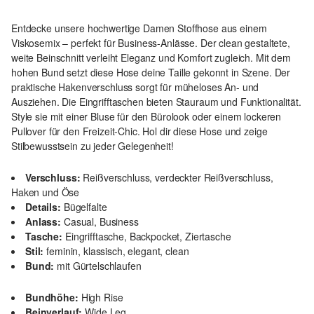
Entdecke unsere hochwertige Damen Stoffhose aus einem
Viskosemix – perfekt für Business-Anlässe. Der clean gestaltete,
weite Beinschnitt verleiht Eleganz und Komfort zugleich. Mit dem
hohen Bund setzt diese Hose deine Taille gekonnt in Szene. Der
praktische Hakenverschluss sorgt für müheloses An- und
Ausziehen. Die Eingrifftaschen bieten Stauraum und Funktionalität.
Style sie mit einer Bluse für den Bürolook oder einem lockeren
Pullover für den Freizeit-Chic. Hol dir diese Hose und zeige
Stilbewusstsein zu jeder Gelegenheit!
Verschluss:
Reißverschluss, verdeckter Reißverschluss,
Haken und Öse
Details:
Bügelfalte
Anlass:
Casual, Business
Tasche:
Eingrifftasche, Backpocket, Ziertasche
Stil:
feminin, klassisch, elegant, clean
Bund:
mit Gürtelschlaufen
Bundhöhe:
High Rise
Beinverlauf:
Wide Leg