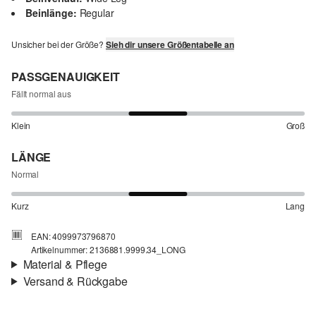
Beinlänge:
Regular
Unsicher bei der Größe?
Sieh dir unsere Größentabelle an
PASSGENAUIGKEIT
Fällt normal aus
Klein
Groß
LÄNGE
Normal
Kurz
Lang
EAN: 4099973796870
Artikelnummer: 2136881.9999.34_LONG
Material & Pflege
Versand & Rückgabe
Stoff:
Webware
Versand
Eigenschaft:
leicht, elastisch, hochwertig
Für Gast und Fashion Card Kunden fallen Versandkosten für eine