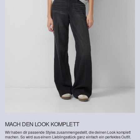
Rückgabefrist
Gastkunden können ihre Artikel innerhalb von 14 Tagen nach
Erhalt der Ware an uns zurückschicken. Fashion Card und VIP
Kunden haben nach Erhalt der Ware 30 Tage Zeit, um ihre Artikel
an uns zurückzusenden.
Weitere Informationen sind unserer „
Hilfe & FAQ
“ Seite zu
entnehmen.
Deine Retoure kannst du
HIER
online anmelden.
MACH DEN LOOK KOMPLETT
Wir haben dir passende Styles zusammengestellt, die deinen Look komplett
machen. So wird aus einem Lieblingsstück ganz einfach ein perfektes Outfit.