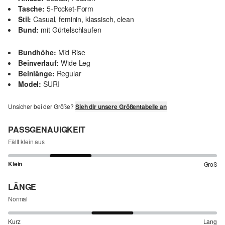
Tasche:
5-Pocket-Form
Stil:
Casual, feminin, klassisch, clean
Bund:
mit Gürtelschlaufen
Bundhöhe:
Mid Rise
Beinverlauf:
Wide Leg
Beinlänge:
Regular
Model:
SURI
Unsicher bei der Größe?
Sieh dir unsere Größentabelle an
PASSGENAUIGKEIT
Fällt klein aus
Klein
Groß
LÄNGE
Normal
Kurz
Lang