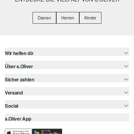
Damen
Herren
Kinder
Wir helfen dir
Über s.Oliver
Hilfe & FAQ
Größenberatung
Sicher zahlen
s.Oliver Magazin
Rückgabe
Whatsapp
Versand
Rechnung
Barrierefreiheitserklärung
s.Oliver Card
Kreditkarte
Social
Sendungsverfolgung
Top-Kategorien
Digitale Geschenkkarte
PayPal
DHL
s.Oliver App
Bestellung widerrufen
instagram
s.Oliver Group
Klarna
DHL Packstation
facebook
Career