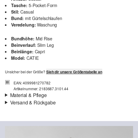
Tasche:
5-Pocket-Form
Stil:
Casual
Bund:
mit Gürtelschlaufen
Veredelung:
Waschung
Bundhöhe:
Mid Rise
Beinverlauf:
Slim Leg
Beinlänge:
Capri
Model:
CATIE
Unsicher bei der Größe?
Sieh dir unsere Größentabelle an
EAN: 4099981270782
Artikelnummer: 2183687.3101.44
Material & Pflege
Versand & Rückgabe
Stoff:
Denim
Versand
Eigenschaft:
elastisch
Für Gast und Fashion Card Kunden fallen Versandkosten für eine
Material:
Baumwollmix
Standardlieferung einer Bestellung in Höhe von 3,95 € an. Fashion
Card Kunden profitieren von kostenfreier Standardlieferung ab