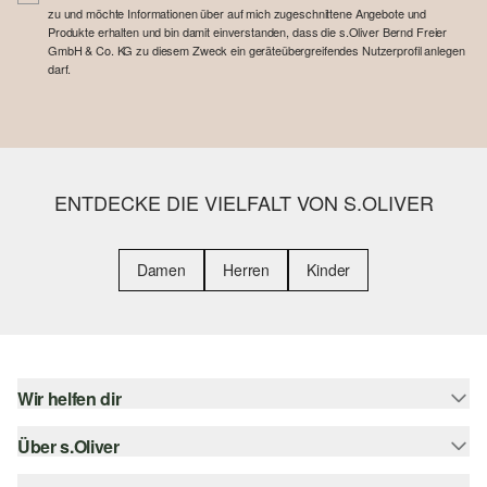
zu und möchte Informationen über auf mich zugeschnittene Angebote und
Produkte erhalten und bin damit einverstanden, dass die s.Oliver Bernd Freier
GmbH & Co. KG zu diesem Zweck ein geräteübergreifendes Nutzerprofil anlegen
darf.
ENTDECKE DIE VIELFALT VON S.OLIVER
Damen
Herren
Kinder
Wir helfen dir
Über s.Oliver
Hilfe & FAQ
Größenberatung