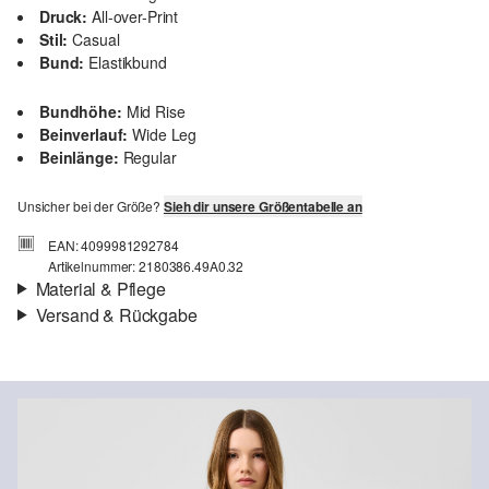
Druck:
All-over-Print
Stil:
Casual
Bund:
Elastikbund
Bundhöhe:
Mid Rise
Beinverlauf:
Wide Leg
Beinlänge:
Regular
Unsicher bei der Größe?
Sieh dir unsere Größentabelle an
EAN: 4099981292784
Artikelnummer: 2180386.49A0.32
Material & Pflege
Versand & Rückgabe
Stoff:
Webware
Versand
Eigenschaft:
leicht
Für Gast und Fashion Card Kunden fallen Versandkosten für eine
Material:
Viskosemix
Standardlieferung einer Bestellung in Höhe von 3,95 € an. Fashion
Card Kunden profitieren von kostenfreier Standardlieferung ab
einem Mindestbestellwert in Höhe von 149,00 € (bei einem
geringeren Bestellwert betragen die Versandkosten für eine