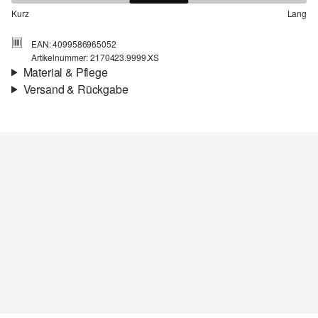
Kurz
Lang
EAN: 4099586965052
Artikelnummer: 2170423.9999.XS
Material & Pflege
Versand & Rückgabe
Material:
Viskosemix
Versand
Für Gast und Fashion Card Kunden fallen Versandkosten für eine
Standardlieferung einer Bestellung in Höhe von 3,95 € an. Fashion
Card Kunden profitieren von kostenfreier Standardlieferung ab
einem Mindestbestellwert in Höhe von 149,00 € (bei einem
geringeren Bestellwert betragen die Versandkosten für eine
Chlorbleiche nicht möglich
Standardlieferung ebenfalls 3,95 €). Für VIP Kunden entfallen die
Nicht für den Trockner geeignet
Versandkosten.
Keine chemische Reinigung möglich
Spezialschonwaschgang 30°
Rückgabe
Nicht bügeln
Die Rückgabegebühr beträgt 2,99 € für Gast und Fashion Card
Kunden. Für VIP Kunden entfällt die Rückgabegebühr. Die
Versandkosten für die Rücklieferung werden vom