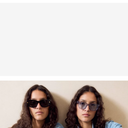
Rückerstattungsbetrag abgezogen.
Rückgabefrist
Gastkunden können ihre Artikel innerhalb von 14 Tagen nach
Erhalt der Ware an uns zurückschicken. Fashion Card und VIP
Kunden haben nach Erhalt der Ware 30 Tage Zeit, um ihre Artikel
an uns zurückzusenden.
Weitere Informationen sind unserer „
Hilfe & FAQ
“ Seite zu
entnehmen.
Deine Retoure kannst du
HIER
online anmelden.