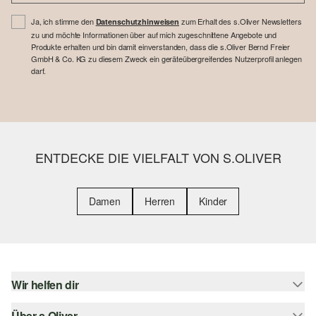
Ja, ich stimme den
zum Erhalt des s.Oliver Newsletters
Datenschutzhinweisen
zu und möchte Informationen über auf mich zugeschnittene Angebote und
Produkte erhalten und bin damit einverstanden, dass die s.Oliver Bernd Freier
GmbH & Co. KG zu diesem Zweck ein geräteübergreifendes Nutzerprofil anlegen
darf.
ENTDECKE DIE VIELFALT VON S.OLIVER
Damen
Herren
Kinder
Wir helfen dir
Über s.Oliver
Hilfe & FAQ