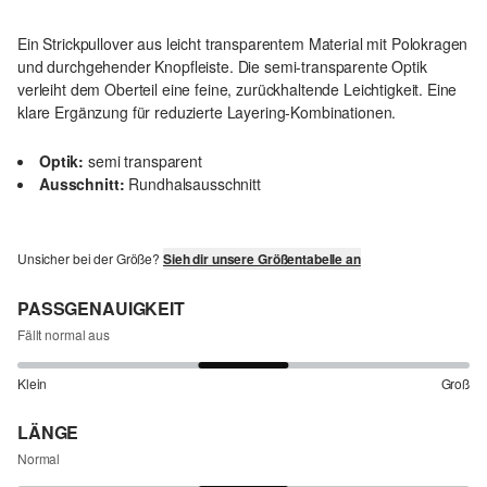
Ein Strickpullover aus leicht transparentem Material mit Polokragen
und durchgehender Knopfleiste. Die semi-transparente Optik
verleiht dem Oberteil eine feine, zurückhaltende Leichtigkeit. Eine
klare Ergänzung für reduzierte Layering-Kombinationen.
Optik:
semi transparent
Ausschnitt:
Rundhalsausschnitt
Unsicher bei der Größe?
Sieh dir unsere Größentabelle an
PASSGENAUIGKEIT
Fällt normal aus
Klein
Groß
LÄNGE
Normal