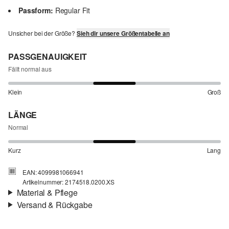
Passform:
Regular Fit
Unsicher bei der Größe?
Sieh dir unsere Größentabelle an
PASSGENAUIGKEIT
Fällt normal aus
Klein
Groß
LÄNGE
Normal
Kurz
Lang
EAN: 4099981066941
Artikelnummer: 2174518.0200.XS
Material & Pflege
Versand & Rückgabe
Stoff:
Strick
Versand
Material:
Baumwollmix