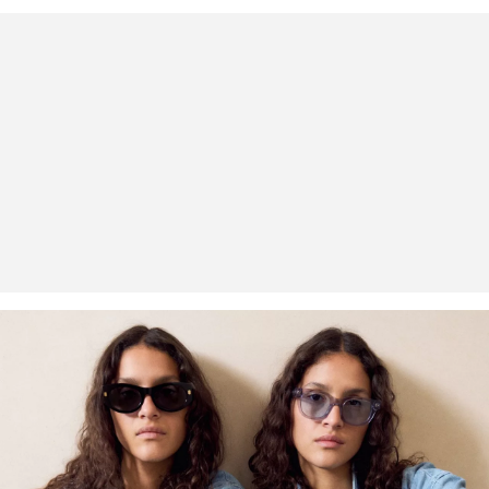
Rückerstattungsbetrag abgezogen.
Rückgabefrist
Gastkunden können ihre Artikel innerhalb von 14 Tagen nach
Erhalt der Ware an uns zurückschicken. Fashion Card und VIP
Kunden haben nach Erhalt der Ware 30 Tage Zeit, um ihre Artikel
an uns zurückzusenden.
Weitere Informationen sind unserer „
Hilfe & FAQ
“ Seite zu
entnehmen.
Deine Retoure kannst du
HIER
online anmelden.