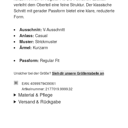
verleiht dem Oberteil eine feine Struktur. Der klassische
Schnitt mit gerader Passform bietet eine klare, reduzierte
Form.
Ausschnitt:
V-Ausschnitt
Anlass:
Casual
Muster:
Strickmuster
Ärmel:
Kurzarm
Passform:
Regular Fit
Unsicher bei der Größe?
Sieh dir unsere Größentabelle an
EAN: 4099979439061
Artikelnummer: 2177019.9999.32
Material & Pflege
Versand & Rückgabe
Stoff:
Feinstrick
Versand
Eigenschaft:
pflegeleicht
Für Gast und Fashion Card Kunden fallen Versandkosten
Material:
Baumwollmix
für eine Standardlieferung einer Bestellung in Höhe von