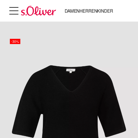
DAMEN
HERREN
KINDER
-30%