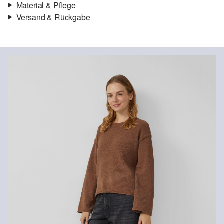
Material & Pflege
Versand & Rückgabe
Stoff:
Strick
Versand
Für Gast und Fashion Card Kunden fallen Versandkosten für eine
Standardlieferung einer Bestellung in Höhe von 3,95 € an. Fashion
Card Kunden profitieren von kostenfreier Standardlieferung ab
einem Mindestbestellwert in Höhe von 149,00 € (bei einem
geringeren Bestellwert betragen die Versandkosten für eine
Chlorbleiche nicht möglich
Standardlieferung ebenfalls 3,95 €). Für VIP Kunden entfallen die
Nicht für den Trockner geeignet
Versandkosten.
Nicht heiß bügeln
Keine chemische Reinigung möglich
Rückgabe
Spezialschonwaschgang 30°
Die Rückgabegebühr beträgt 2,99 € für Gast und Fashion Card
Kunden. Für VIP Kunden entfällt die Rückgabegebühr. Die
Versandkosten für die Rücklieferung werden vom
Rückerstattungsbetrag abgezogen.
Rückgabefrist
Gastkunden können ihre Artikel innerhalb von 14 Tagen nach