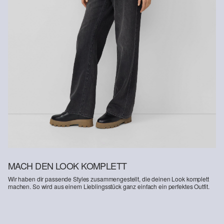
Erhalt der Ware an uns zurückschicken. Fashion Card und VIP
Kunden haben nach Erhalt der Ware 30 Tage Zeit, um ihre Artikel
an uns zurückzusenden.
Weitere Informationen sind unserer „
Hilfe & FAQ
“ Seite zu
entnehmen.
Deine Retoure kannst du
HIER
online anmelden.
MACH DEN LOOK KOMPLETT
Wir haben dir passende Styles zusammengestellt, die deinen Look komplett
machen. So wird aus einem Lieblingsstück ganz einfach ein perfektes Outfit.