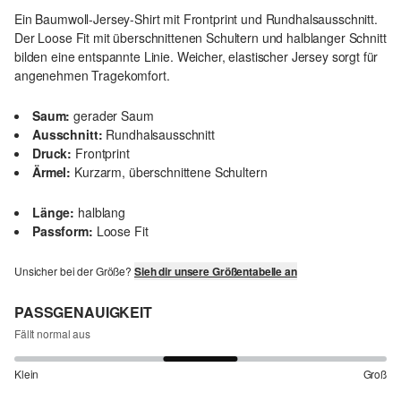
Ein Baumwoll-Jersey-Shirt mit Frontprint und Rundhalsausschnitt.
Der Loose Fit mit überschnittenen Schultern und halblanger Schnitt
bilden eine entspannte Linie. Weicher, elastischer Jersey sorgt für
angenehmen Tragekomfort.
Saum:
gerader Saum
Ausschnitt:
Rundhalsausschnitt
Druck:
Frontprint
Ärmel:
Kurzarm, überschnittene Schultern
Länge:
halblang
Passform:
Loose Fit
Unsicher bei der Größe?
Sieh dir unsere Größentabelle an
PASSGENAUIGKEIT
Fällt normal aus
Klein
Groß