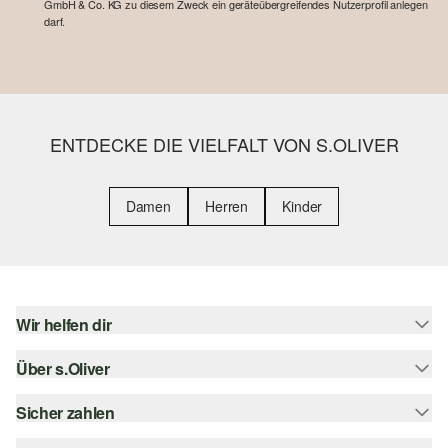
GmbH & Co. KG zu diesem Zweck ein geräteübergreifendes Nutzerprofil anlegen
darf.
ENTDECKE DIE VIELFALT VON S.OLIVER
Damen
Herren
Kinder
Wir helfen dir
Über s.Oliver
Hilfe & FAQ
Größenberatung
Sicher zahlen
s.Oliver Magazin
Rückgabe
Whatsapp