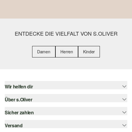
ENTDECKE DIE VIELFALT VON S.OLIVER
Damen
Herren
Kinder
Wir helfen dir
Über s.Oliver
Hilfe & FAQ
Größenberatung
Sicher zahlen
s.Oliver Magazin
Rückgabe
Whatsapp
Versand
Rechnung
Barrierefreiheitserklärung