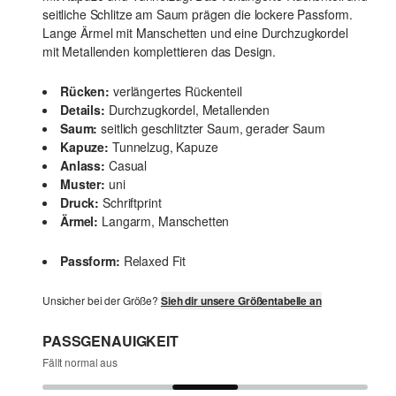
seitliche Schlitze am Saum prägen die lockere Passform.
Lange Ärmel mit Manschetten und eine Durchzugkordel
mit Metallenden komplettieren das Design.
Rücken:
verlängertes Rückenteil
Details:
Durchzugkordel, Metallenden
Saum:
seitlich geschlitzter Saum, gerader Saum
Kapuze:
Tunnelzug, Kapuze
Anlass:
Casual
Muster:
uni
Druck:
Schriftprint
Ärmel:
Langarm, Manschetten
Passform:
Relaxed Fit
Unsicher bei der Größe?
Sieh dir unsere Größentabelle an
PASSGENAUIGKEIT
Fällt normal aus