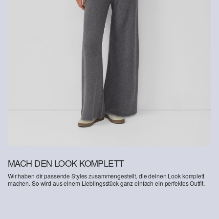
Erhalt der Ware an uns zurückschicken. Fashion Card und VIP
Kunden haben nach Erhalt der Ware 30 Tage Zeit, um ihre Artikel
an uns zurückzusenden.
Weitere Informationen sind unserer „
Hilfe & FAQ
“ Seite zu
entnehmen.
Deine Retoure kannst du
HIER
online anmelden.
MACH DEN LOOK KOMPLETT
Wir haben dir passende Styles zusammengestellt, die deinen Look komplett
machen. So wird aus einem Lieblingsstück ganz einfach ein perfektes Outfit.