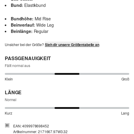
Bund:
Elastikbund
Bundhöhe:
Mid Rise
Beinverlauf:
Wide Leg
Beinlänge:
Regular
Unsicher bei der Größe?
Sieh dir unsere Größentabelle an
PASSGENAUIGKEIT
Fällt normal aus
Klein
Groß
LÄNGE
Normal
Kurz
Lang
EAN: 4099978698452
Artikelnummer: 2171667.97W3.32