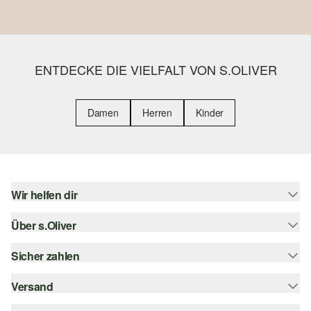
ENTDECKE DIE VIELFALT VON S.OLIVER
Damen
Herren
Kinder
Wir helfen dir
Über s.Oliver
Hilfe & FAQ
Größenberatung
Sicher zahlen
s.Oliver Magazin
Rückgabe
Whatsapp
Versand
Rechnung
Barrierefreiheitserklärung
s.Oliver Card
Kreditkarte