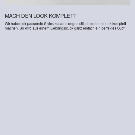
MACH DEN LOOK KOMPLETT
Wir haben dir passende Styles zusammengestellt, die deinen Look komplett
machen. So wird aus einem Lieblingsstück ganz einfach ein perfektes Outfit.
-27%
Strukturmix-Pullover aus reiner Baumwolle mit Rollkragen
50,99 €
69,99 €