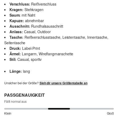
Verschluss:
Reißverschluss
Kragen:
Stehkragen
Saum:
mit Naht
Kapuze:
abnehmbar
Ausschnitt:
Rundhalsausschnitt
Anlass:
Casual, Outdoor
Tasche:
Reißverschlusstasche, Leistentasche, Innentasche,
Seitentasche
Druck:
Label-Print
Ärmel:
Langarm, Windfangmanschette
Stil:
Casual, sportiv
Länge:
lang
Unsicher bei der Größe?
Sieh dir unsere Größentabelle an
PASSGENAUIGKEIT
Fällt normal aus
Klein
Groß