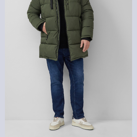
Die Rückgabegebühr beträgt 2,99 € für Gast und Fashion Card
Kunden. Für VIP Kunden entfällt die Rückgabegebühr. Die
Chlorbleiche nicht möglich
Versandkosten für die Rücklieferung werden vom
Schonwaschgang 30°
Keine chemische Reinigung möglich
Rückerstattungsbetrag abgezogen.
Nicht bügeln
Trocknen mit reduzierter thermischer Belastung
Rückgabefrist
Gastkunden können ihre Artikel innerhalb von 14 Tagen nach
Erhalt der Ware an uns zurückschicken. Fashion Card und VIP
Kunden haben nach Erhalt der Ware 30 Tage Zeit, um ihre Artikel
an uns zurückzusenden.
Weitere Informationen sind unserer „
Hilfe & FAQ
“ Seite zu
entnehmen.
Deine Retoure kannst du
HIER
online anmelden.