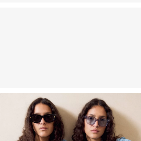
Versandkosten für die Rücklieferung werden vom
Rückerstattungsbetrag abgezogen.
Rückgabefrist
Gastkunden können ihre Artikel innerhalb von 14 Tagen nach
Erhalt der Ware an uns zurückschicken. Fashion Card und VIP
Kunden haben nach Erhalt der Ware 30 Tage Zeit, um ihre Artikel
an uns zurückzusenden.
Weitere Informationen sind unserer „
Hilfe & FAQ
“ Seite zu
entnehmen.
Deine Retoure kannst du
HIER
online anmelden.