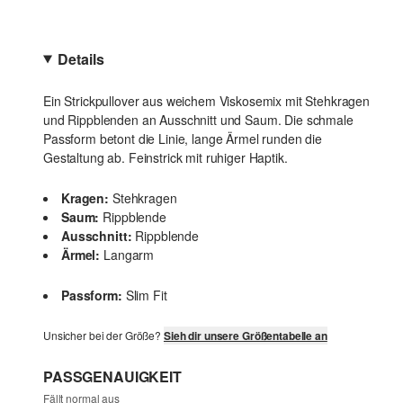
Details
Ein Strickpullover aus weichem Viskosemix mit Stehkragen
und Rippblenden an Ausschnitt und Saum. Die schmale
Passform betont die Linie, lange Ärmel runden die
Gestaltung ab. Feinstrick mit ruhiger Haptik.
Kragen:
Stehkragen
Saum:
Rippblende
Ausschnitt:
Rippblende
Ärmel:
Langarm
Passform:
Slim Fit
Unsicher bei der Größe?
Sieh dir unsere Größentabelle an
PASSGENAUIGKEIT
Fällt normal aus