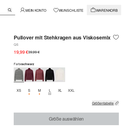
MEIN KONTO
WUNSCHLISTE
WARENKORB
Pullover mit Stehkragen aus Viskosemix
QS
19,99 €
39,99 €
Farbe
schwarz
XS
S
M
L
XL
XXL
NUR 1 VERFÜGBAR
NUR 2 VERFÜGBAR
THIS SIZE IS CURRENTLY OUT OF STOCK
Größentabelle
Größe auswählen