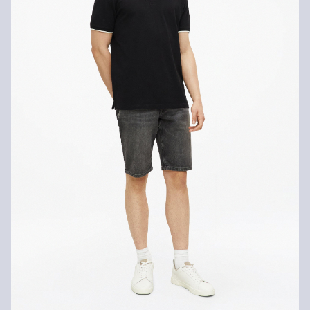
Schonwaschgang 30°
Die Rückgabegebühr beträgt 2,99 € für Gast und Fashion Card
Keine chemische Reinigung möglich
Kunden. Für VIP Kunden entfällt die Rückgabegebühr. Die
Mäßig heiß bügeln
Versandkosten für die Rücklieferung werden vom
Rückerstattungsbetrag abgezogen.
Rückgabefrist
Gastkunden können ihre Artikel innerhalb von 14 Tagen nach
Erhalt der Ware an uns zurückschicken. Fashion Card und VIP
Kunden haben nach Erhalt der Ware 30 Tage Zeit, um ihre Artikel
an uns zurückzusenden.
Weitere Informationen sind unserer „
Hilfe & FAQ
“ Seite zu
entnehmen.
Deine Retoure kannst du
HIER
online anmelden.