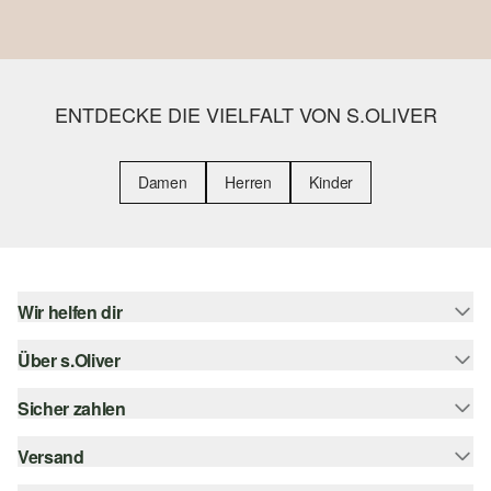
ENTDECKE DIE VIELFALT VON S.OLIVER
Damen
Herren
Kinder
Wir helfen dir
Über s.Oliver
Hilfe & FAQ
Größenberatung
Sicher zahlen
s.Oliver Magazin
Rückgabe
Whatsapp
Versand
Rechnung
Barrierefreiheitserklärung
s.Oliver Card