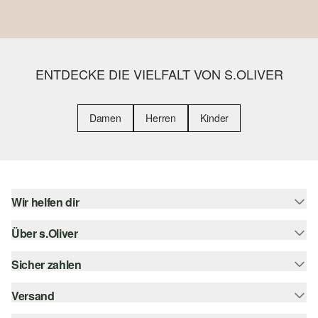
ENTDECKE DIE VIELFALT VON S.OLIVER
Damen
Herren
Kinder
Wir helfen dir
Über s.Oliver
Hilfe & FAQ
Größenberatung
Sicher zahlen
s.Oliver Magazin
Rückgabe
Whatsapp
Versand
Rechnung
Barrierefreiheitserklärung
s.Oliver Card