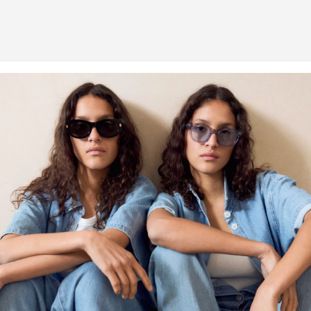
Weitere Informationen sind unserer „
Hilfe & FAQ
“ Seite zu
entnehmen.
Deine Retoure kannst du
HIER
online anmelden.