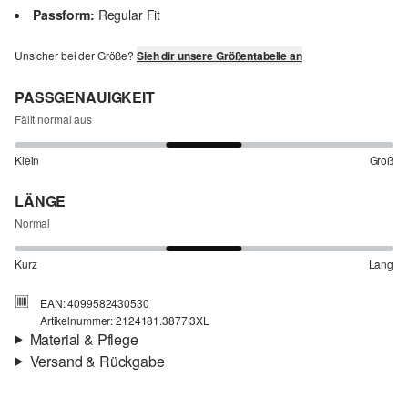
Passform:
Regular Fit
Unsicher bei der Größe?
Sieh dir unsere Größentabelle an
PASSGENAUIGKEIT
Fällt normal aus
Klein
Groß
LÄNGE
Normal
Kurz
Lang
EAN: 4099582430530
Artikelnummer: 2124181.3877.3XL
Material & Pflege
Versand & Rückgabe
Stoff:
Feinstrick
Versand
Eigenschaft:
weich
Für Gast und Fashion Card Kunden fallen Versandkosten für eine