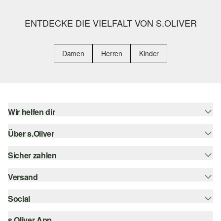
ENTDECKE DIE VIELFALT VON S.OLIVER
Damen
Herren
Kinder
Wir helfen dir
Über s.Oliver
Hilfe & FAQ
Größenberatung
Sicher zahlen
s.Oliver Magazin
Rückgabe
Whatsapp
Versand
Rechnung
Barrierefreiheitserklärung
s.Oliver Card
Kreditkarte
Social
Sendungsverfolgung
Top-Kategorien
Digitale Geschenkkarte
PayPal
DHL
s.Oliver App
Bestellung widerrufen
instagram