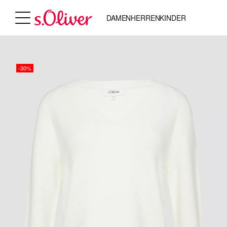
DAMEN
HERREN
KINDER
-30%