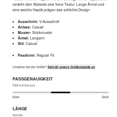
verleiht dem Material eine feine Textur. Lange Ärmel und
eine weiche Haptik prägen das schlichte Design.
Ausschnitt:
V-Ausschnitt
Anlass:
Casual
Muster:
Strickmuster
Ärmel:
Langarm
Stil:
Casual
Passform:
Regular Fit
Unsicher bei der Größe?
Sieh dir unsere Größentabelle an
PASSGENAUIGKEIT
Fällt normal aus
Klein
Groß
LÄNGE
Normal