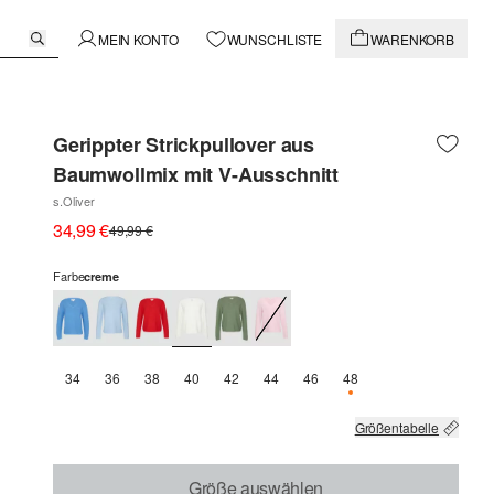
MEIN KONTO
WUNSCHLISTE
WARENKORB
Gerippter Strickpullover aus
Baumwollmix mit V-Ausschnitt
s.Oliver
34,99 €
49,99 €
Farbe
creme
34
36
38
40
42
44
46
48
NUR 2 VERFÜGBAR
Größentabelle
Größe auswählen