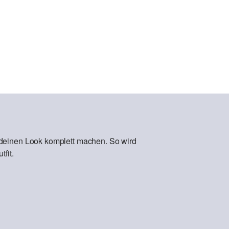
 deinen Look komplett machen. So wird
fit.