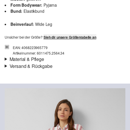
Form Bodywear:
Pyjama
Bund:
Elastikbund
Beinverlauf:
Wide Leg
Unsicher bei der Größe?
Sieh dir unsere Größentabelle an
EAN: 4068223965779
Artikelnummer: 6011475.2564.34
Material & Pflege
Versand & Rückgabe
Versand
Für Gast und Fashion Card Kunden fallen Versandkosten für eine
Standardlieferung einer Bestellung in Höhe von 3,95 € an. Fashion
Card Kunden profitieren von kostenfreier Standardlieferung ab
einem Mindestbestellwert in Höhe von 149,00 € (bei einem
geringeren Bestellwert betragen die Versandkosten für eine
Standardlieferung ebenfalls 3,95 €). Für VIP Kunden entfallen die
Versandkosten.