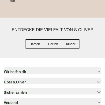
darf.
ENTDECKE DIE VIELFALT VON S.OLIVER
Damen
Herren
Kinder
Wir helfen dir
Über s.Oliver
Hilfe & FAQ
Größenberatung
Sicher zahlen
s.Oliver Magazin
Rückgabe
Whatsapp
Versand
Rechnung