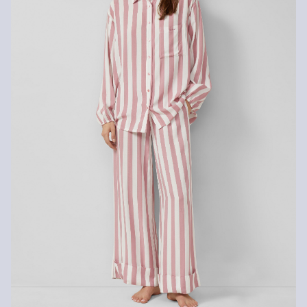
Rückgabe
Die Rückgabegebühr beträgt 2,99 € für Gast und Fashion Card
Kunden. Für VIP Kunden entfällt die Rückgabegebühr. Die
Versandkosten für die Rücklieferung werden vom
Rückerstattungsbetrag abgezogen.
Rückgabefrist
Gastkunden können ihre Artikel innerhalb von 14 Tagen nach
Erhalt der Ware an uns zurückschicken. Fashion Card und VIP
Kunden haben nach Erhalt der Ware 30 Tage Zeit, um ihre Artikel
an uns zurückzusenden.
Weitere Informationen sind unserer „
Hilfe & FAQ
“ Seite zu
entnehmen.
Deine Retoure kannst du
HIER
online anmelden.