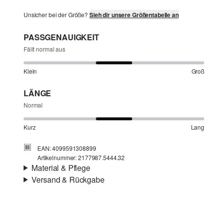
Unsicher bei der Größe?
Sieh dir unsere Größentabelle an
PASSGENAUIGKEIT
Fällt normal aus
Klein
Groß
LÄNGE
Normal
Kurz
Lang
EAN: 4099591308899
Artikelnummer: 2177987.5444.32
Material & Pflege
Versand & Rückgabe
Stoff:
Chiffon
Versand
Futter:
voll gefüttert
Für Gast und Fashion Card Kunden fallen Versandkosten
für eine Standardlieferung einer Bestellung in Höhe von