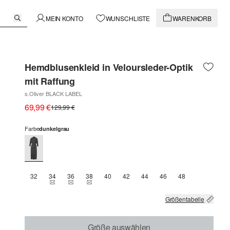
MEIN KONTO
WUNSCHLISTE
WARENKORB
Hemdblusenkleid in Veloursleder-Optik
mit Raffung
s.Oliver BLACK LABEL
69,99 €
129,99 €
Farbe
dunkelgrau
32
34
36
38
40
42
44
46
48
THIS SIZE IS CURRENTLY OUT OF STOCK
THIS SIZE IS CURRENTLY OUT OF STOCK
THIS SIZE IS CURRENTLY OUT OF STOCK
Größentabelle
Größe auswählen