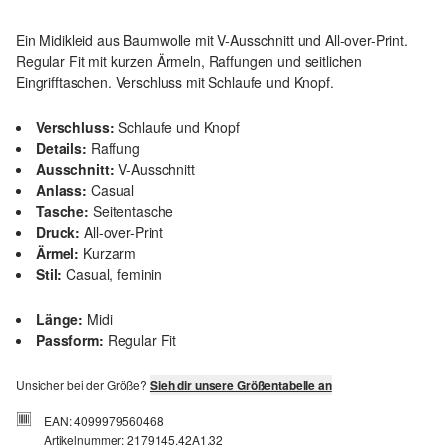
Ein Midikleid aus Baumwolle mit V-Ausschnitt und All-over-Print.
Regular Fit mit kurzen Ärmeln, Raffungen und seitlichen
Eingrifftaschen. Verschluss mit Schlaufe und Knopf.
Verschluss:
Schlaufe und Knopf
Details:
Raffung
Ausschnitt:
V-Ausschnitt
Anlass:
Casual
Tasche:
Seitentasche
Druck:
All-over-Print
Ärmel:
Kurzarm
Stil:
Casual, feminin
Länge:
Midi
Passform:
Regular Fit
Unsicher bei der Größe?
Sieh dir unsere Größentabelle an
EAN: 4099979560468
Artikelnummer: 2179145.42A1.32