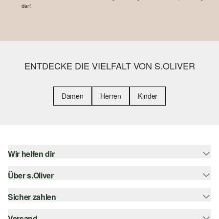
darf.
ENTDECKE DIE VIELFALT VON S.OLIVER
Damen
Herren
Kinder
Wir helfen dir
Über s.Oliver
Hilfe & FAQ
Größenberatung
Sicher zahlen
s.Oliver Magazin
Rückgabe
Whatsapp
Versand
Rechnung