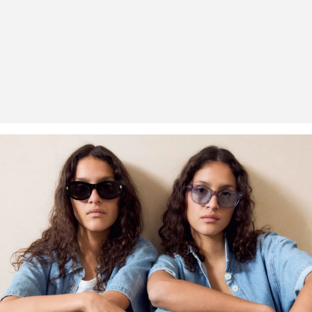
Erhalt der Ware an uns zurückschicken. Fashion Card und VIP
Kunden haben nach Erhalt der Ware 30 Tage Zeit, um ihre Artikel
an uns zurückzusenden.
Weitere Informationen sind unserer „
Hilfe & FAQ
“ Seite zu
entnehmen.
Deine Retoure kannst du
HIER
online anmelden.