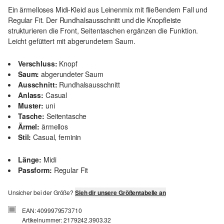
Ein ärmelloses Midi-Kleid aus Leinenmix mit fließendem Fall und
Regular Fit. Der Rundhalsausschnitt und die Knopfleiste
strukturieren die Front, Seitentaschen ergänzen die Funktion.
Leicht gefüttert mit abgerundetem Saum.
Verschluss:
Knopf
Saum:
abgerundeter Saum
Ausschnitt:
Rundhalsausschnitt
Anlass:
Casual
Muster:
uni
Tasche:
Seitentasche
Ärmel:
ärmellos
Stil:
Casual, feminin
Länge:
Midi
Passform:
Regular Fit
Unsicher bei der Größe?
Sieh dir unsere Größentabelle an
EAN: 4099979573710
Artikelnummer: 2179242.3903.32