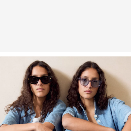
Erhalt der Ware an uns zurückschicken. Fashion Card und VIP
Kunden haben nach Erhalt der Ware 30 Tage Zeit, um ihre Artikel
an uns zurückzusenden.
Weitere Informationen sind unserer „
Hilfe & FAQ
“ Seite zu
entnehmen.
Deine Retoure kannst du
HIER
online anmelden.