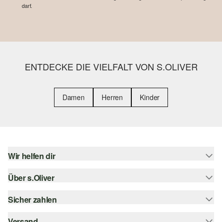
darf.
ENTDECKE DIE VIELFALT VON S.OLIVER
Damen
Herren
Kinder
Wir helfen dir
Über s.Oliver
Hilfe & FAQ
Größenberatung
Sicher zahlen
s.Oliver Magazin
Rückgabe
Whatsapp
Versand
Rechnung