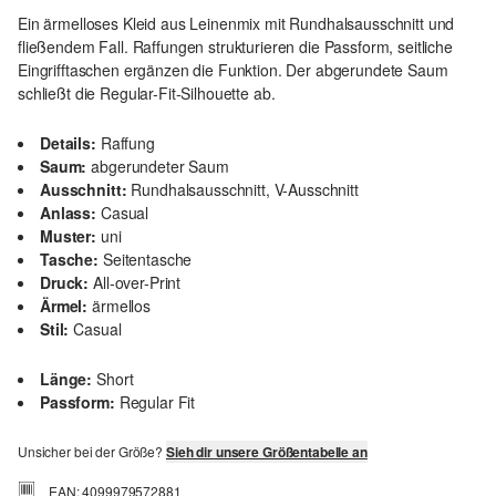
Ein ärmelloses Kleid aus Leinenmix mit Rundhalsausschnitt und
fließendem Fall. Raffungen strukturieren die Passform, seitliche
Eingrifftaschen ergänzen die Funktion. Der abgerundete Saum
schließt die Regular-Fit-Silhouette ab.
Details:
Raffung
Saum:
abgerundeter Saum
Ausschnitt:
Rundhalsausschnitt, V-Ausschnitt
Anlass:
Casual
Muster:
uni
Tasche:
Seitentasche
Druck:
All-over-Print
Ärmel:
ärmellos
Stil:
Casual
Länge:
Short
Passform:
Regular Fit
Unsicher bei der Größe?
Sieh dir unsere Größentabelle an
EAN: 4099979572881