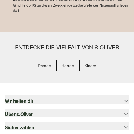
Produkte erhalten und bin damit einverstanden, dass die s.Oliver Bernd Freier
GmbH & Co. KG zu diesem Zweck ein geräteübergreifendes Nutzerprofil anlegen
darf.
ENTDECKE DIE VIELFALT VON S.OLIVER
Damen
Herren
Kinder
Wir helfen dir
Über s.Oliver
Hilfe & FAQ
Größenberatung
Sicher zahlen
s.Oliver Magazin