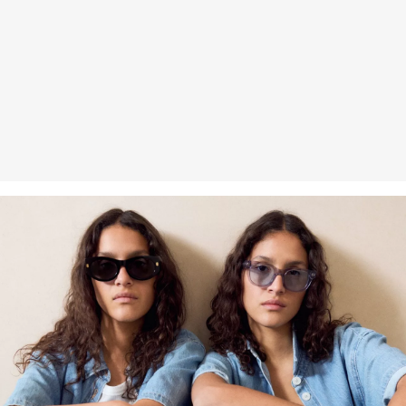
Gastkunden können ihre Artikel innerhalb von 14 Tagen nach
Erhalt der Ware an uns zurückschicken. Fashion Card und VIP
Kunden haben nach Erhalt der Ware 30 Tage Zeit, um ihre Artikel
an uns zurückzusenden.
Weitere Informationen sind unserer „
Hilfe & FAQ
“ Seite zu
entnehmen.
Deine Retoure kannst du
HIER
online anmelden.