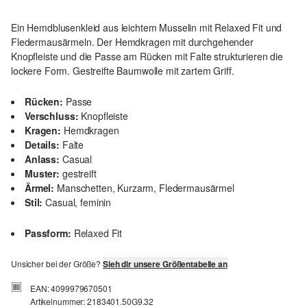
Ein Hemdblusenkleid aus leichtem Musselin mit Relaxed Fit und
Fledermausärmeln. Der Hemdkragen mit durchgehender
Knopfleiste und die Passe am Rücken mit Falte strukturieren die
lockere Form. Gestreifte Baumwolle mit zartem Griff.
Rücken:
Passe
Verschluss:
Knopfleiste
Kragen:
Hemdkragen
Details:
Falte
Anlass:
Casual
Muster:
gestreift
Ärmel:
Manschetten, Kurzarm, Fledermausärmel
Stil:
Casual, feminin
Passform:
Relaxed Fit
Unsicher bei der Größe?
Sieh dir unsere Größentabelle an
EAN: 4099979670501
Artikelnummer: 2183401.50G9.32