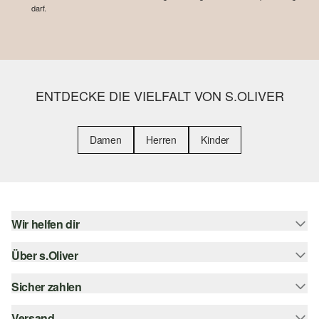
darf.
ENTDECKE DIE VIELFALT VON S.OLIVER
Damen
Herren
Kinder
Wir helfen dir
Über s.Oliver
Hilfe & FAQ
Größenberatung
Sicher zahlen
s.Oliver Magazin
Rückgabe
Whatsapp
Versand
Rechnung