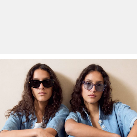
Erhalt der Ware an uns zurückschicken. Fashion Card und VIP
Kunden haben nach Erhalt der Ware 30 Tage Zeit, um ihre Artikel
an uns zurückzusenden.
Weitere Informationen sind unserer „
Hilfe & FAQ
“ Seite zu
entnehmen.
Deine Retoure kannst du
HIER
online anmelden.