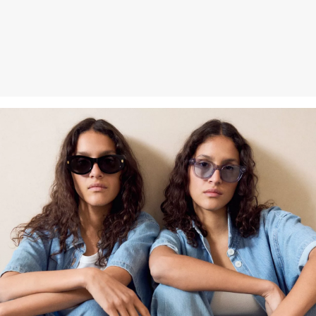
Kunden haben nach Erhalt der Ware 30 Tage Zeit, um ihre Artikel
an uns zurückzusenden.
Weitere Informationen sind unserer „
Hilfe & FAQ
“ Seite zu
entnehmen.
Deine Retoure kannst du
HIER
online anmelden.