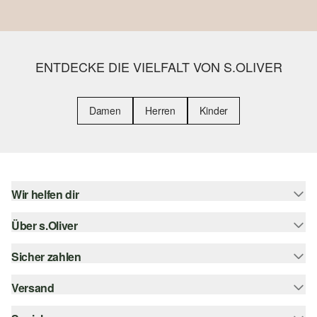
ENTDECKE DIE VIELFALT VON S.OLIVER
Damen
Herren
Kinder
Wir helfen dir
Über s.Oliver
Hilfe & FAQ
Größenberatung
Sicher zahlen
s.Oliver Magazin
Rückgabe
Whatsapp
Versand
Rechnung
Barrierefreiheitserklärung
s.Oliver Card
Kreditkarte