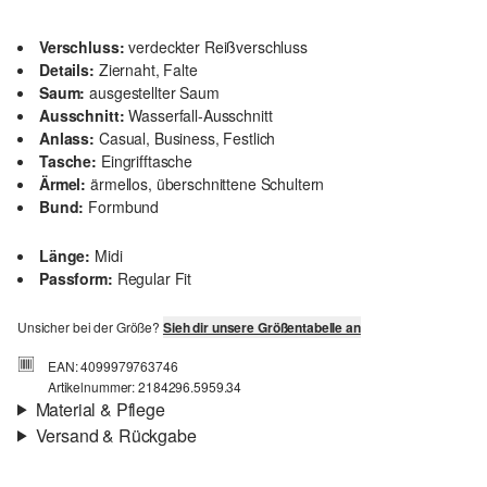
Verschluss:
verdeckter Reißverschluss
Details:
Ziernaht, Falte
Saum:
ausgestellter Saum
Ausschnitt:
Wasserfall-Ausschnitt
Anlass:
Casual, Business, Festlich
Tasche:
Eingrifftasche
Ärmel:
ärmellos, überschnittene Schultern
Bund:
Formbund
Länge:
Midi
Passform:
Regular Fit
Unsicher bei der Größe?
Sieh dir unsere Größentabelle an
EAN: 4099979763746
Artikelnummer: 2184296.5959.34
Material & Pflege
Versand & Rückgabe
Stoff:
Materialmix, Interlockjersey, Popeline
Versand
Material:
Baumwolle, Viskosemix