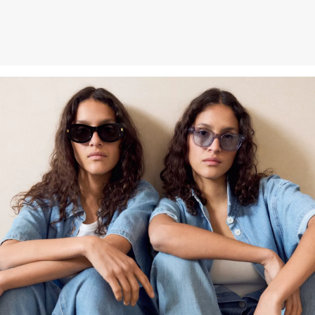
Weitere Informationen sind unserer „
Hilfe & FAQ
“ Seite zu
entnehmen.
Deine Retoure kannst du
HIER
online anmelden.