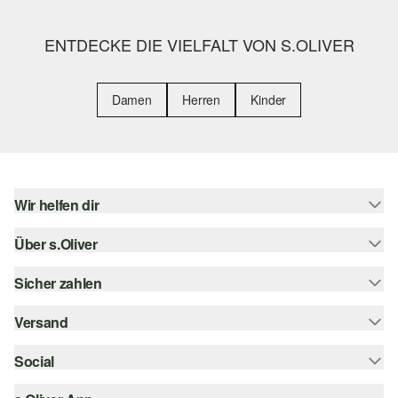
ENTDECKE DIE VIELFALT VON S.OLIVER
Damen
Herren
Kinder
Wir helfen dir
Über s.Oliver
Hilfe & FAQ
Größenberatung
Sicher zahlen
s.Oliver Magazin
Rückgabe
Whatsapp
Versand
Rechnung
Barrierefreiheitserklärung
s.Oliver Card
Kreditkarte
Social
Sendungsverfolgung
Top-Kategorien
Digitale Geschenkkarte
PayPal
DHL