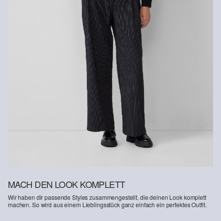
Rückgabefrist
Gastkunden können ihre Artikel innerhalb von 14 Tagen nach
Erhalt der Ware an uns zurückschicken. Fashion Card und VIP
Kunden haben nach Erhalt der Ware 30 Tage Zeit, um ihre Artikel
an uns zurückzusenden.
Weitere Informationen sind unserer „
Hilfe & FAQ
“ Seite zu
entnehmen.
Deine Retoure kannst du
HIER
online anmelden.
MACH DEN LOOK KOMPLETT
Wir haben dir passende Styles zusammengestellt, die deinen Look komplett
machen. So wird aus einem Lieblingsstück ganz einfach ein perfektes Outfit.