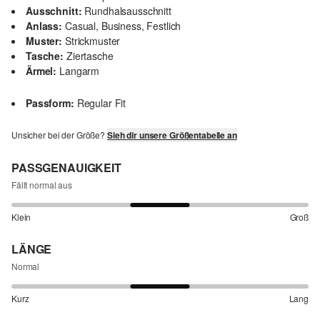
Ausschnitt:
Rundhalsausschnitt
Anlass:
Casual, Business, Festlich
Muster:
Strickmuster
Tasche:
Ziertasche
Ärmel:
Langarm
Passform:
Regular Fit
Unsicher bei der Größe?
Sieh dir unsere Größentabelle an
PASSGENAUIGKEIT
Fällt normal aus
Klein
Groß
LÄNGE
Normal
Kurz
Lang