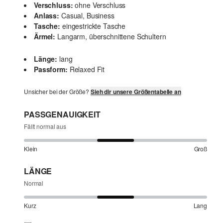
Verschluss:
ohne Verschluss
Anlass:
Casual, Business
Tasche:
eingestrickte Tasche
Ärmel:
Langarm, überschnittene Schultern
Länge:
lang
Passform:
Relaxed Fit
Unsicher bei der Größe?
Sieh dir unsere Größentabelle an
PASSGENAUIGKEIT
Fällt normal aus
Klein
Groß
LÄNGE
Normal
Kurz
Lang