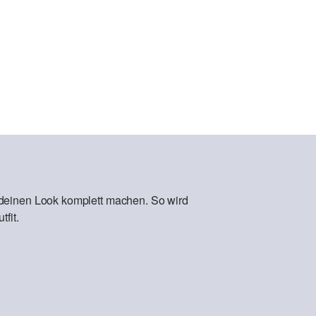
 deinen Look komplett machen. So wird
fit.