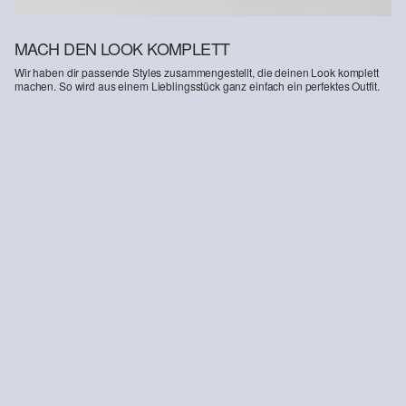
MACH DEN LOOK KOMPLETT
Wir haben dir passende Styles zusammengestellt, die deinen Look komplett
machen. So wird aus einem Lieblingsstück ganz einfach ein perfektes Outfit.
-36%
Loafer mit Schnür-Detail
2er-Pack T-Shirts aus Interlockjersey
37,99 €
59,99 €
27,99 €