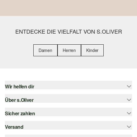
ENTDECKE DIE VIELFALT VON S.OLIVER
Damen
Herren
Kinder
Wir helfen dir
Über s.Oliver
Hilfe & FAQ
Größenberatung
Sicher zahlen
s.Oliver Magazin
Rückgabe
Whatsapp
Versand
Rechnung
Barrierefreiheitserklärung
s.Oliver Card