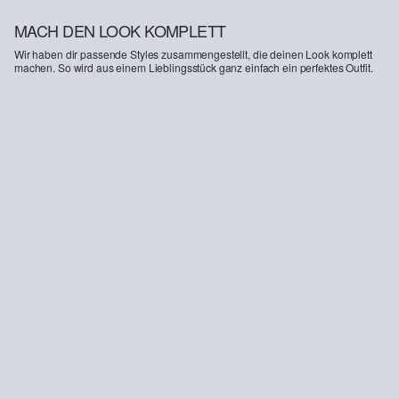
MACH DEN LOOK KOMPLETT
Wir haben dir passende Styles zusammengestellt, die deinen Look komplett
machen. So wird aus einem Lieblingsstück ganz einfach ein perfektes Outfit.
-13%
Jeans Suri / High Rise / Wide Fit
Geripptes Top im Slim Fit mit Stickerei
69,99 €
19,99 €
22,99 €
+3