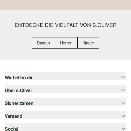
ENTDECKE DIE VIELFALT VON S.OLIVER
Damen
Herren
Kinder
Wir helfen dir
Über s.Oliver
Hilfe & FAQ
Größenberatung
Sicher zahlen
s.Oliver Magazin
Rückgabe
Whatsapp
Versand
Rechnung
Barrierefreiheitserklärung
s.Oliver Card
Kreditkarte
Social
Sendungsverfolgung
Top-Kategorien