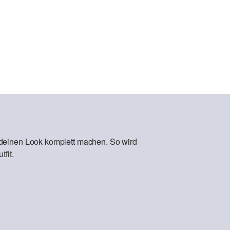
 deinen Look komplett machen. So wird
fit.