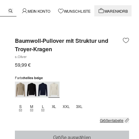
MEIN KONTO
WUNSCHLISTE
WARENKORB
Baumwoll-Pullover mit Struktur und
Troyer-Kragen
s.Oliver
59,99 €
Farbe
helles beige
S
M
L
XL
XXL
3XL
THIS SIZE IS CURRENTLY OUT OF STOCK
THIS SIZE IS CURRENTLY OUT OF STOCK
THIS SIZE IS CURRENTLY OUT OF STOCK
Größentabelle
Größe auswählen