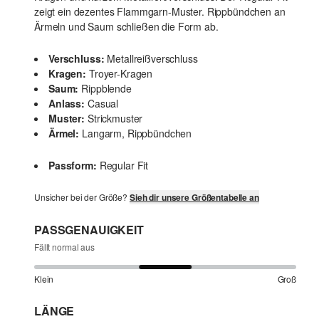
zeigt ein dezentes Flammgarn-Muster. Rippbündchen an
Ärmeln und Saum schließen die Form ab.
Verschluss:
Metallreißverschluss
Kragen:
Troyer-Kragen
Saum:
Rippblende
Anlass:
Casual
Muster:
Strickmuster
Ärmel:
Langarm, Rippbündchen
Passform:
Regular Fit
Unsicher bei der Größe?
Sieh dir unsere Größentabelle an
PASSGENAUIGKEIT
Fällt normal aus
Klein
Groß
LÄNGE