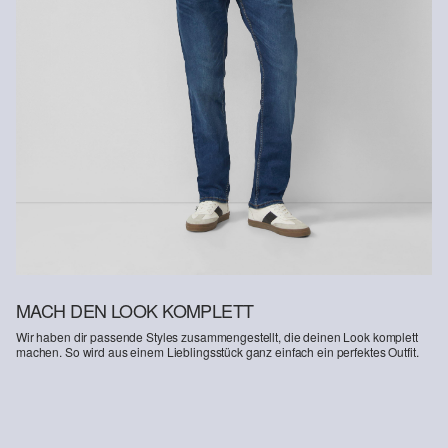
Kunden haben nach Erhalt der Ware 30 Tage Zeit, um ihre Artikel
an uns zurückzusenden.
Weitere Informationen sind unserer „
Hilfe & FAQ
“ Seite zu
entnehmen.
Deine Retoure kannst du
HIER
online anmelden.
MACH DEN LOOK KOMPLETT
Wir haben dir passende Styles zusammengestellt, die deinen Look komplett
machen. So wird aus einem Lieblingsstück ganz einfach ein perfektes Outfit.