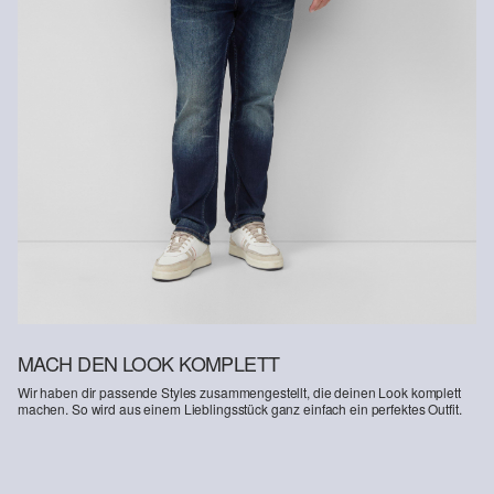
Erhalt der Ware an uns zurückschicken. Fashion Card und VIP
Kunden haben nach Erhalt der Ware 30 Tage Zeit, um ihre Artikel
an uns zurückzusenden.
Weitere Informationen sind unserer „
Hilfe & FAQ
“ Seite zu
entnehmen.
Deine Retoure kannst du
HIER
online anmelden.
MACH DEN LOOK KOMPLETT
Wir haben dir passende Styles zusammengestellt, die deinen Look komplett
machen. So wird aus einem Lieblingsstück ganz einfach ein perfektes Outfit.