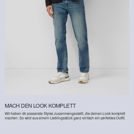
Gastkunden können ihre Artikel innerhalb von 14 Tagen nach
Erhalt der Ware an uns zurückschicken. Fashion Card und VIP
Kunden haben nach Erhalt der Ware 30 Tage Zeit, um ihre Artikel
an uns zurückzusenden.
Weitere Informationen sind unserer „
Hilfe & FAQ
“ Seite zu
entnehmen.
Deine Retoure kannst du
HIER
online anmelden.
MACH DEN LOOK KOMPLETT
Wir haben dir passende Styles zusammengestellt, die deinen Look komplett
machen. So wird aus einem Lieblingsstück ganz einfach ein perfektes Outfit.