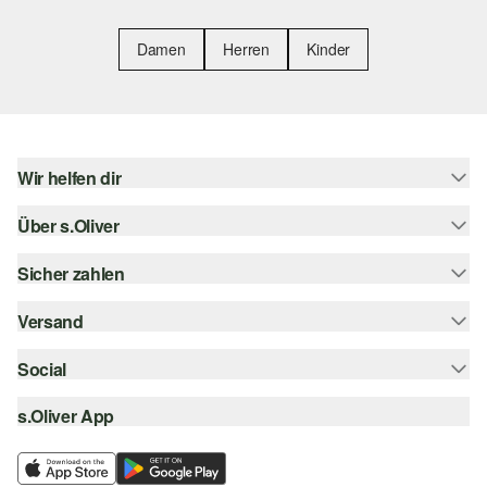
Damen
Herren
Kinder
Wir helfen dir
Über s.Oliver
Hilfe & FAQ
Größenberatung
Sicher zahlen
s.Oliver Magazin
Rückgabe
Whatsapp
Versand
Rechnung
Barrierefreiheitserklärung
s.Oliver Card
Kreditkarte
Social
Sendungsverfolgung
Top-Kategorien
Digitale Geschenkkarte
PayPal
DHL
s.Oliver App
Bestellung widerrufen
instagram
s.Oliver Group
Klarna
DHL Packstation
facebook
Career
SSL-Verschlüsselung
s.Oliver Filiale