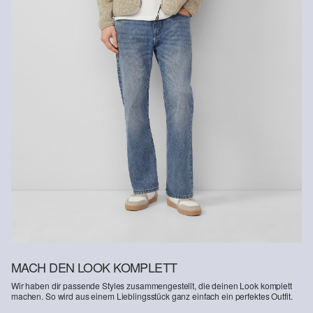
Rückgabefrist
Gastkunden können ihre Artikel innerhalb von 14 Tagen nach
Erhalt der Ware an uns zurückschicken. Fashion Card und VIP
Kunden haben nach Erhalt der Ware 30 Tage Zeit, um ihre Artikel
an uns zurückzusenden.
Weitere Informationen sind unserer „
Hilfe & FAQ
“ Seite zu
entnehmen.
Deine Retoure kannst du
HIER
online anmelden.
MACH DEN LOOK KOMPLETT
Wir haben dir passende Styles zusammengestellt, die deinen Look komplett
machen. So wird aus einem Lieblingsstück ganz einfach ein perfektes Outfit.