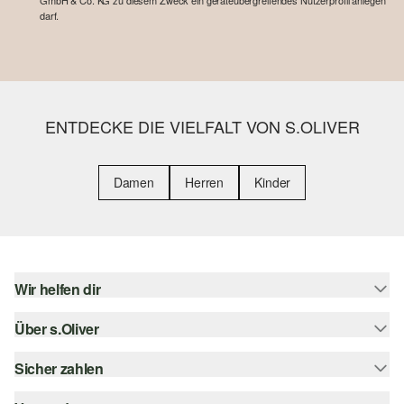
GmbH & Co. KG zu diesem Zweck ein geräteübergreifendes Nutzerprofil anlegen
darf.
ENTDECKE DIE VIELFALT VON S.OLIVER
Damen
Herren
Kinder
Wir helfen dir
Über s.Oliver
Hilfe & FAQ
Größenberatung
Sicher zahlen
s.Oliver Magazin
Rückgabe
Whatsapp