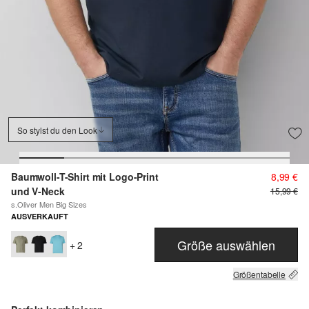
So stylst du den Look
Baumwoll-T-Shirt mit Logo-Print
8,99 €
und V-Neck
15,99 €
s.Oliver Men Big Sizes
AUSVERKAUFT
Größe auswählen
+ 2
Größentabelle