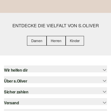
ENTDECKE DIE VIELFALT VON S.OLIVER
Damen
Herren
Kinder
Wir helfen dir
Über s.Oliver
Hilfe & FAQ
Größenberatung
Sicher zahlen
s.Oliver Magazin
Rückgabe
Whatsapp
Versand
Rechnung
Barrierefreiheitserklärung
s.Oliver Card