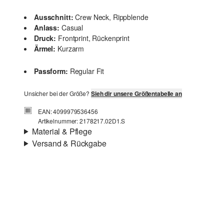
Ausschnitt:
Crew Neck, Rippblende
Anlass:
Casual
Druck:
Frontprint, Rückenprint
Ärmel:
Kurzarm
Passform:
Regular Fit
Unsicher bei der Größe?
Sieh dir unsere Größentabelle an
EAN: 4099979536456
Artikelnummer: 2178217.02D1.S
Material & Pflege
Versand & Rückgabe
Stoff:
Jersey
Versand
Eigenschaft:
weich
Für Gast und Fashion Card Kunden fallen Versandkosten
Material:
Baumwolle
für eine Standardlieferung einer Bestellung in Höhe von
3,95 € an. Fashion Card Kunden profitieren von
kostenfreier Standardlieferung ab einem
Mindestbestellwert in Höhe von 149,00 € (bei einem