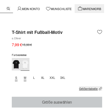
MEIN KONTO
WUNSCHLISTE
WARENKORB
T-Shirt mit Fußball-Motiv
s.Oliver
7,99 €
15,99 €
Farbe
creme
S
M
L
XL
XXL
3XL
THIS SIZE IS CURRENTLY OUT OF STOCK
THIS SIZE IS CURRENTLY OUT OF STOCK
Größentabelle
Größe auswählen