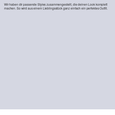
Wir haben dir passende Styles zusammengestellt, die deinen Look komplett
machen. So wird aus einem Lieblingsstück ganz einfach ein perfektes Outfit.
-25%
Jeans-Bermuda / Mid Rise
Schnür-Sneaker in Leder-Optik
29,99 €
39,99 €
69,99 €