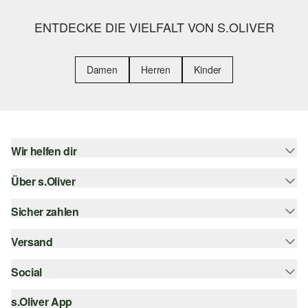
ENTDECKE DIE VIELFALT VON S.OLIVER
Damen
Herren
Kinder
Wir helfen dir
Über s.Oliver
Hilfe & FAQ
Größenberatung
Sicher zahlen
s.Oliver Magazin
Rückgabe
Whatsapp
Versand
Rechnung
Barrierefreiheitserklärung
s.Oliver Card
Kreditkarte
Social
Sendungsverfolgung
Top-Kategorien
Digitale Geschenkkarte
PayPal
DHL
s.Oliver App
Bestellung widerrufen
instagram
s.Oliver Group