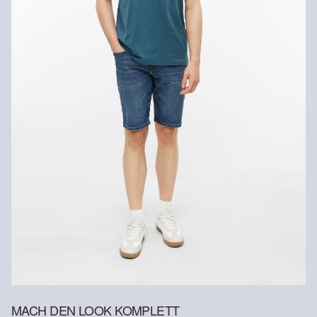
Versandkosten für die Rücklieferung werden vom
Rückerstattungsbetrag abgezogen.
Rückgabefrist
Gastkunden können ihre Artikel innerhalb von 14 Tagen nach
Erhalt der Ware an uns zurückschicken. Fashion Card und VIP
Kunden haben nach Erhalt der Ware 30 Tage Zeit, um ihre Artikel
an uns zurückzusenden.
Weitere Informationen sind unserer „
Hilfe & FAQ
“ Seite zu
entnehmen.
Deine Retoure kannst du
HIER
online anmelden.
MACH DEN LOOK KOMPLETT