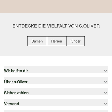
ENTDECKE DIE VIELFALT VON S.OLIVER
Damen
Herren
Kinder
Wir helfen dir
Über s.Oliver
Hilfe & FAQ
Größenberatung
Sicher zahlen
s.Oliver Magazin
Rückgabe
Whatsapp
Versand
Rechnung
Barrierefreiheitserklärung
s.Oliver Card